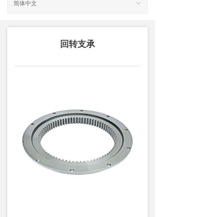
简体中文
ꀅ
回转支承