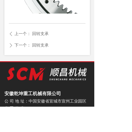
上一个：
回转支承
ꄴ
下一个：
回转支承
ꄲ
安徽乾坤重工机械有限公司
公 司 地 址：中国安徽省宣城市宣州工业园区
公 司 传 真： 0563-3378867
进出口部电话： +0086-563-4185796
国内销售电话：0563-3378978
联 系 邮 箱：lyh@ahqkzg.com